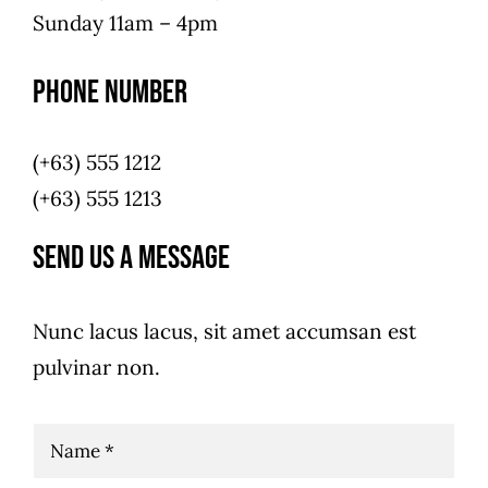
Sunday 11am – 4pm
Phone Number​​
(+63) 555 1212
(+63) 555 1213
Send Us a Message
Nunc lacus lacus, sit amet accumsan est
pulvinar non.
N
a