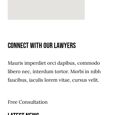
r
M
e
s
s
Connect with our Lawyers
a
g
e
Mauris imperdiet orci dapibus, commodo
*
libero nec, interdum tortor. Morbi in nibh
faucibus, iaculis lorem vitae, cursus velit.
Free Consultation